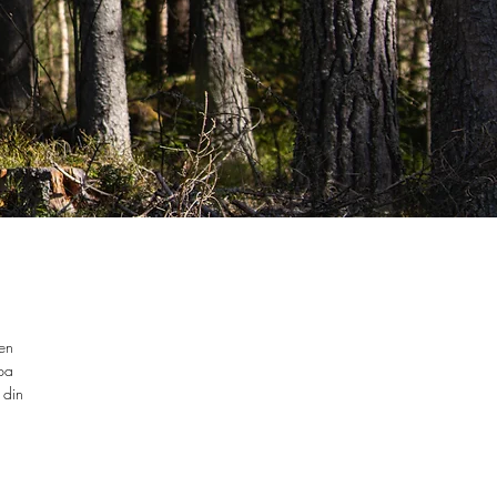
ren
upa
 din