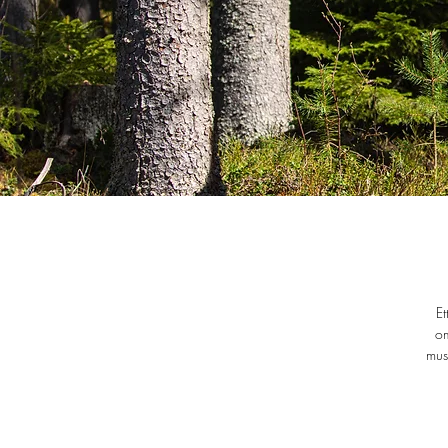
Et
om
mus