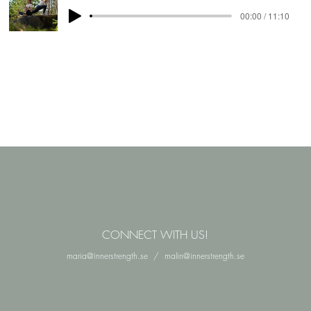
00:00 / 11:10
CONNECT WITH US!
maria@innerstrength.se
/
malin@innerstrength.se