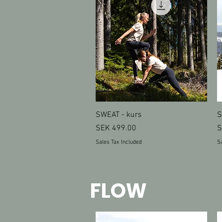
Quick View
SWEAT - kurs
S
Price
P
SEK 499.00
S
Sales Tax Included
Sa
FLOW