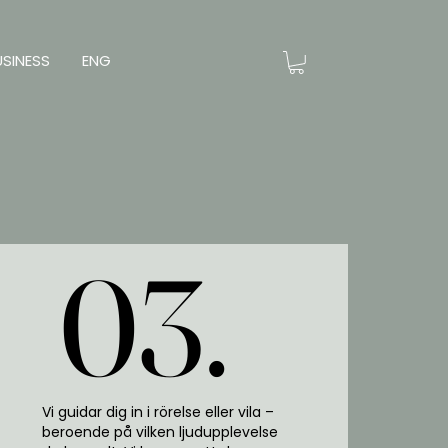
USINESS
ENG
03.
03.
Vi guidar dig in i rörelse eller vila –
beroende på vilken ljudupplevelse