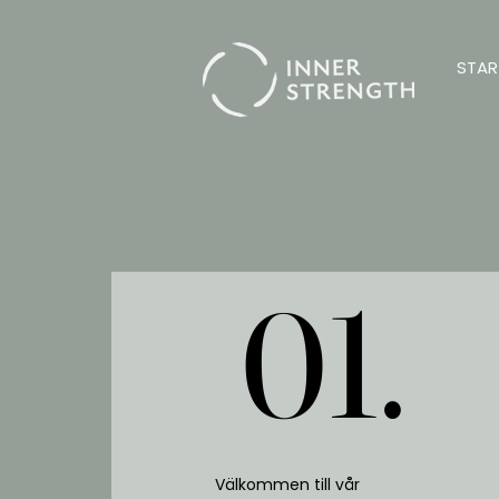
STAR
01.
01.
Välkommen till vår