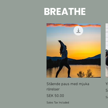
BREATHE
Quick View
Stående paus med mjuka
Y
rörelser
P
S
Price
SEK 50.00
Sa
Sales Tax Included