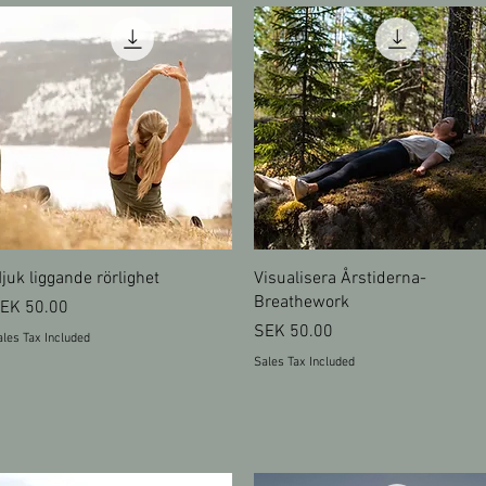
Quick View
Quick View
juk liggande rörlighet
Visualisera Årstiderna-
Breathework
rice
EK 50.00
Price
SEK 50.00
les Tax Included
Sales Tax Included