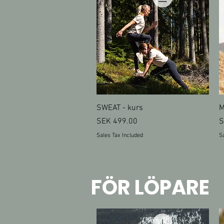
Quick View
SWEAT - kurs
M
Price
P
SEK 499.00
S
Sales Tax Included
Sa
FÖR LÖPARE